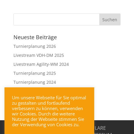
Neueste Beiträge
Turnierplanung 2026
Livestream VDH-DM 2025
Livestream Agility-WM 2024
Turnierplanung 2025
Turnierplanung 2024
Neueste Kommentare
Um unsere Webseite für Sie optimal
zu gestalten und fortlaufend
verbessern zu können, verwenden
wir Cookies. Durch die weitere
Nutzung der Webseite stimmen Sie
der Verwendung von Cookies zu.
KONTAKT & ANFAHRT
FORMULARE