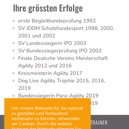
Ihre grössten Erfolge
erste Begleithundeprüfung 1992
SV JDDM Schutzhundesport 1998, 2000,
2001 und 2002
SV Landessiegerin IPO 2003
SV Bundessiegerprüfung IPO 2003
Finale Deutsche Vereins Meisterschaft
Agility 2012 und 2016
Kreismeisterin Agility 2017
Dog Live Agility Trophie 2015, 2016,
2019
Bundessiegerin Para-Agility 2019
Agility Landesmeisterschaft 2019
Um unsere Webseite für Sie optimal
zu gestalten und fortlaufend
verbessern zu können, verwenden
⇐ ZURÜCK ZUR ÜBERSICHT DER TRAINER
wir Cookies. Durch die weitere
Nutzung der Webseite stimmen Sie