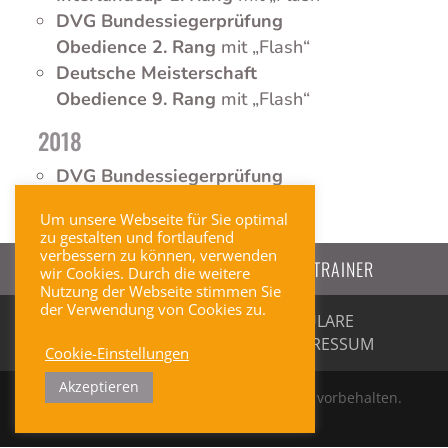
DVG Bundessiegerprüfung
Obedience 2. Rang
mit „Flash“
Deutsche Meisterschaft
Obedience 9. Rang
mit „Flash“
2018
DVG Bundessiegerprüfung
Obedience 6. Rang
mit „Flash“
Um unsere Webseite für Sie optimal
zu gestalten und fortlaufend
verbessern zu können, verwenden
⇐ ZURÜCK ZUR ÜBERSICHT DER TRAINER
wir Cookies. Durch die weitere
Nutzung der Webseite stimmen Sie
der Verwendung von Cookies zu.
KONTAKT & ANFAHRT
FORMULARE
DATENSCHUTZERKLÄRUNG
IMPRESSUM
Cookie-Einstellungen
Akzeptieren
Copyright © 2020 HSZ NRW. Alle Rechte vorbehalten.
All rights reserved.